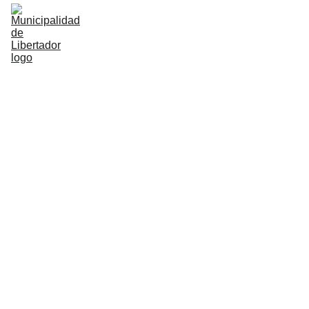
Municipio
Hacienda
Desarrollo Humano
Ciudad del Conocimiento
GIRSU
Turismo
Contacto
INTE
NDE
Municipalidad de 
NTE
Libertador General San 
Martín